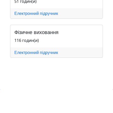
51 годин(и)
Електронний підручник
Фізичне виховання
116 годин(и)
Електронний підручник
Навчальна хмара ЛКЛАУД
Copyright © Навчальна хмара
з
ЛКЛАУД 2026
lcloud.in.ua