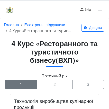
Вхід
Головна
Електронні підручники
Довідка
4 Курс «Ресторанного та туристичного бізнесу(ВХП)»
4 Курс «Ресторанного та
туристичного
бізнесу(ВХП)»
Поточний рік
1
2
3
Технологія виробництва кулінарної
продукції