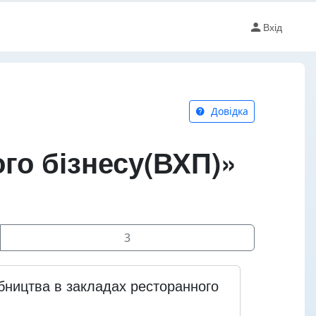
Вхід
Довідка
го бізнесу(ВХП)»
3
бництва в закладах ресторанного