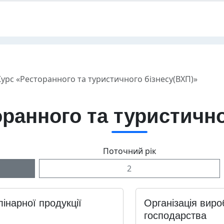
Курс «Ресторанного та туристичного бізнесу(ВХП)»
оранного та туристично
Поточний рік
2
інарної продукції
Організація виро
господарства