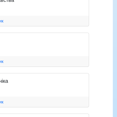
ик
ик
ніка
ик