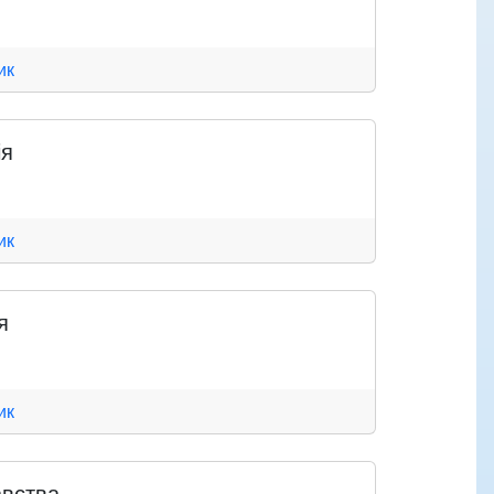
ик
ія
ик
я
ик
авства