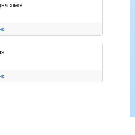
на хімія
ик
ня
ик