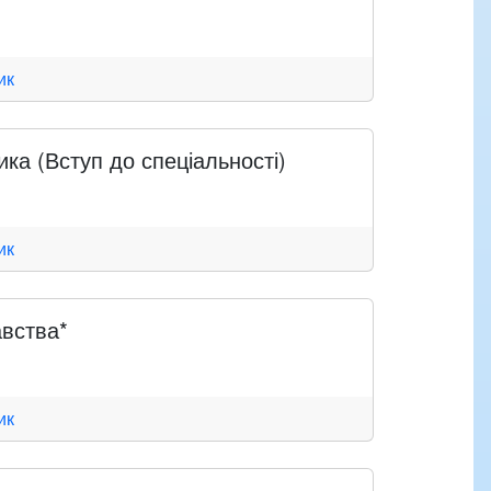
ик
ка (Вступ до спеціальності)
ик
вства*
ик