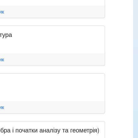
ик
тура
ик
ик
ра і початки аналізу та геометрія)