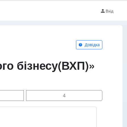
Вхід
Довідка
го бізнесу(ВХП)»
4