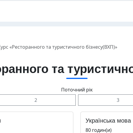
Курс «Ресторанного та туристичного бізнесу(ВХП)»
оранного та туристично
Поточний рік
2
3
я
Українська мова
80 годин(и)