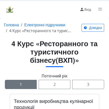
Вхід
Головна
Електронні підручники
Довідка
4 Курс «Ресторанного та туристичного бізнесу(ВХП)»
4 Курс «Ресторанного та
туристичного
бізнесу(ВХП)»
Поточний рік
1
2
3
Технологія виробництва кулінарної
продукції