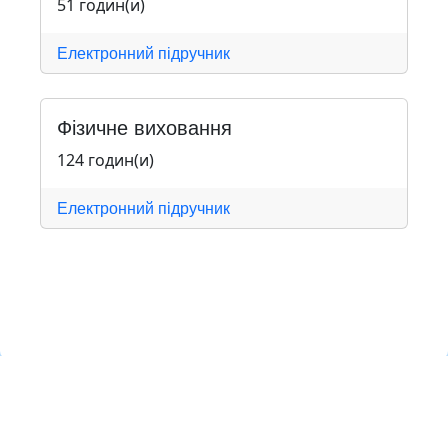
51 годин(и)
Електронний підручник
Фізичне виховання
124 годин(и)
Електронний підручник
Навчальна хмара ЛКЛАУД
Copyright © Навчальна хмара
з
ЛКЛАУД 2026
lcloud.in.ua