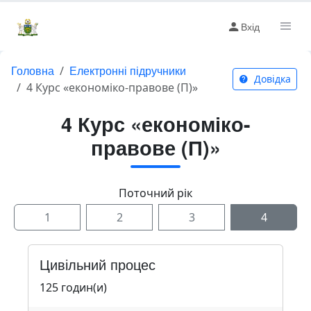
Вхід
Головна
Електронні підручники
Довідка
4 Курс «економіко-правове (П)»
4 Курс «економіко-
правове (П)»
Поточний рік
1
2
3
4
Цивільний процес
125 годин(и)