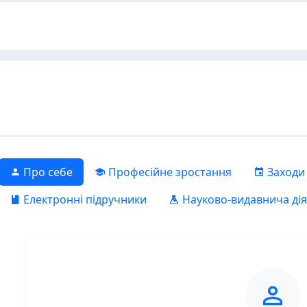
Про себе
Професійне зростання
Заходи
Електронні підручники
Науково-видавнича дія