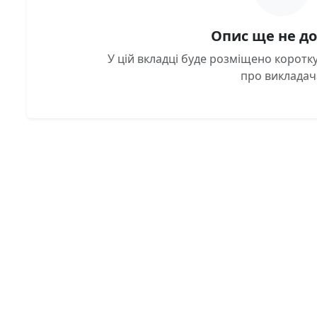
Опис ще не д
У цій вкладці буде розміщено корот
про викладач