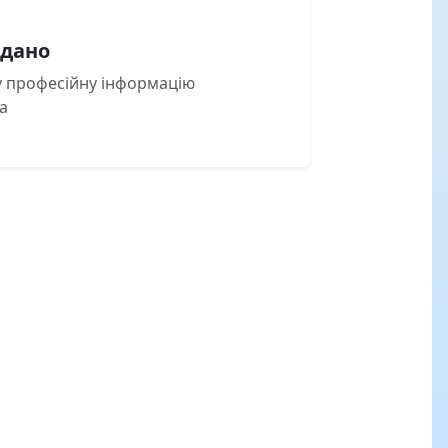
одано
ку професійну інформацію
а