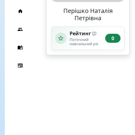
Перішко Наталія
Петрівна
Рейтинг
0
Поточний
навчальний рік