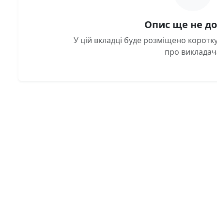
Опис ще не д
У цій вкладці буде розміщено корот
про викладач