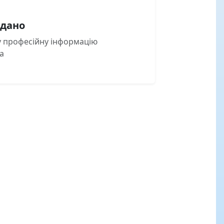
одано
ку професійну інформацію
а