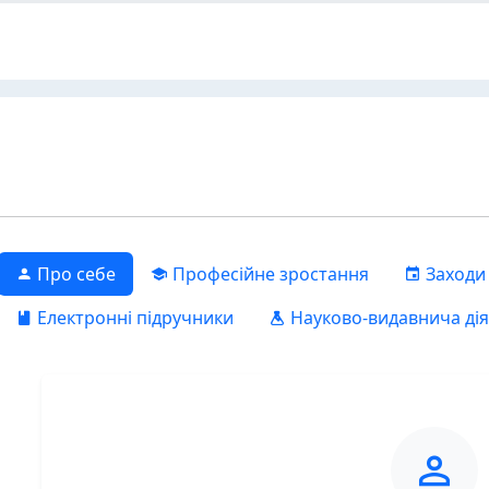
Про себе
Професійне зростання
Заходи
Електронні підручники
Науково-видавнича дія