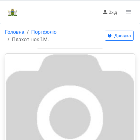
Вхід
Головна
Портфоліо
Довідка
Плахотнюк І.М.