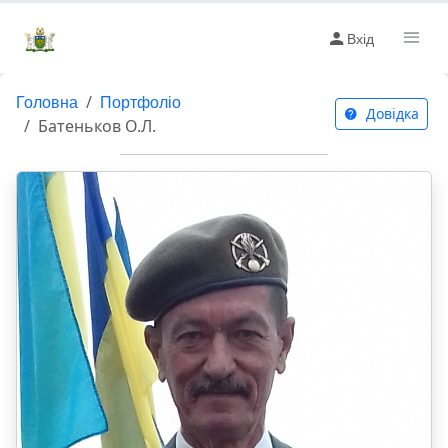
Вхід
Головна
Портфоліо
Довідка
Батеньков О.Л.