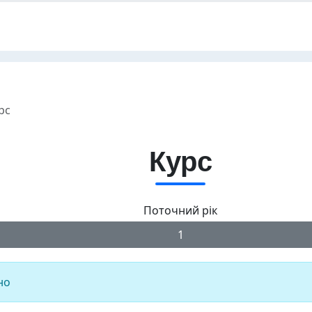
рс
Курс
Поточний рік
1
но