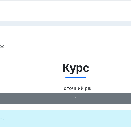
рс
Курс
Поточний рік
1
но