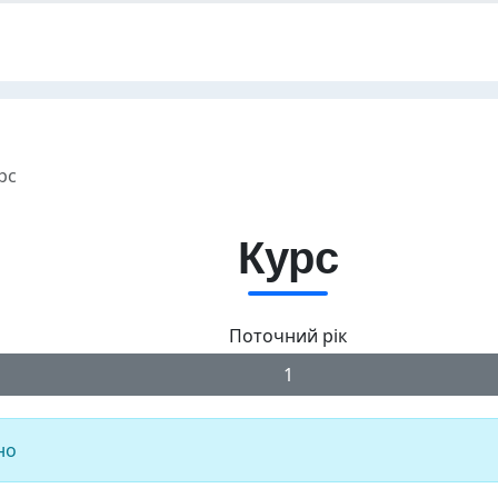
рс
Курс
Поточний рік
1
но