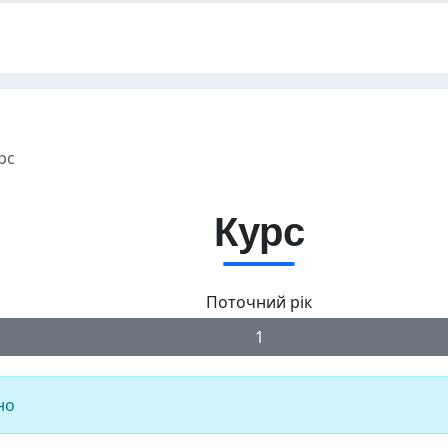
рс
Курс
Поточний рік
1
но