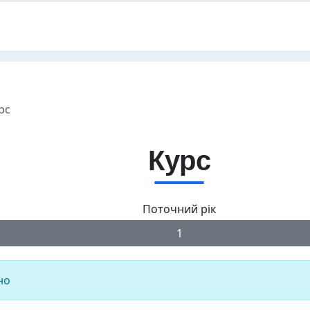
рс
Курс
Поточний рік
1
но