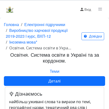
Вхід
Головна
Електронні підручники
Виробництво харчової продукції
2019-2023 І курс, ВХП-12
Довідка
Іноземна мова*
Освітня. Система освіти в Україні та за кордоном.
Освітня. Система освіти в Україні та за
кордоном.
Теми
Деталі
Дізнаємось
найбільш уживані слова та вирази по темі,
географічні назви, тематичний ряд слів і