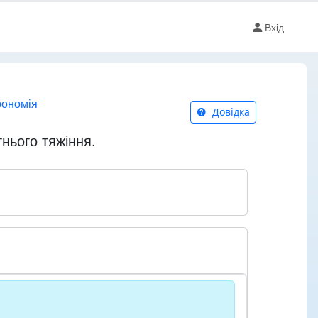
Вхід
рономія
Довідка
нього тяжіння.